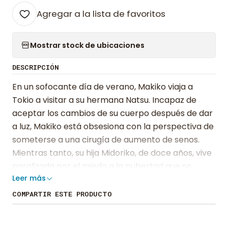
Agregar a la lista de favoritos
Mostrar stock de ubicaciones
DESCRIPCIÓN
En un sofocante día de verano, Makiko viaja a
Tokio a visitar a su hermana Natsu. Incapaz de
aceptar los cambios de su cuerpo después de dar
a luz, Makiko está obsesiona con la perspectiva de
someterse a una cirugía de aumento de senos.
Mientras tanto, su hija Midoriko, de doce años, vive
paralizada por el miedo a la pubertad que se
Leer más
aproxima y se siente incapaz de expresarse más
allá de a través de una libreta. Por su parte, Natsu
COMPARTIR ESTE PRODUCTO
tiene treinta años, es aspirante a escritora y lucha
con su propia identidad indeterminada de no ser ni