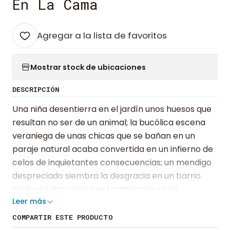
En La Cama
Agregar a la lista de favoritos
Mostrar stock de ubicaciones
DESCRIPCIÓN
Una niña desentierra en el jardín unos huesos que
resultan no ser de un animal; la bucólica escena
veraniega de unas chicas que se bañan en un
paraje natural acaba convertida en un infierno de
celos de inquietantes consecuencias; un mendigo
despreciado siembra la desgracia en un barrio
pudiente; Barcelona se transforma en un
Leer más
escenario perturbador, marcado por la culpa y del
que es imposible escapar; una presencia
COMPARTIR ESTE PRODUCTO
fantasmal busca un sacrificio en un balneario; una