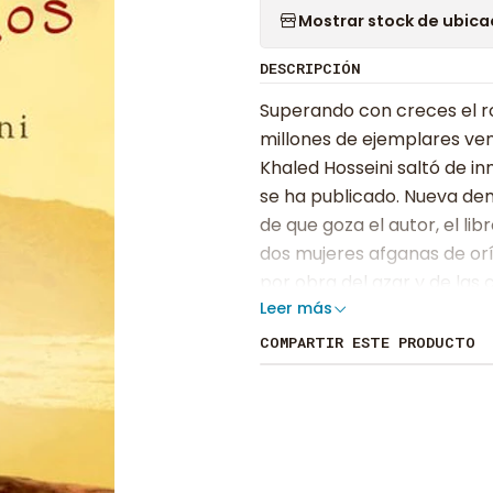
Mostrar stock de ubica
DESCRIPCIÓN
Superando con creces el r
millones de ejemplares ven
Khaled Hosseini saltó de i
se ha publicado. Nueva de
de que goza el autor, el l
dos mujeres afganas de or
por obra del azar y de las 
Leer más
treinta años.Hija ilegítima
madre en una modesta vivie
COMPARTIR ESTE PRODUCTO
cambia drásticamente cuan
un hosco zapatero treinta 
Rashid encuentra en las cal
hogar. Cuando el zapatero 
con Mariam, entre las dos 