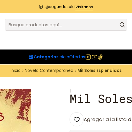
@segundosolcl
Visítanos
Categorías
Inicio
Ofertas
Inicio
Novela Contemporanea
Mil Soles Esplendidos
|
Mil Sole
Agregar a la lista d