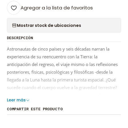
Agregar a la lista de favoritos
Mostrar stock de ubicaciones
DESCRIPCIÓN
Astronautas de cinco países y seis décadas narran la
experiencia de su reencuentro con la Tierra: la
anticipación del regreso, el viaje mismo o las reflexiones
posteriores, físicas, psicológicas y filosóficas -desde la
llegada a la Luna hasta la primera turista espacial. ¿Qué
sucede cuando el cuerpo vuelve a la gravedad terrestre?
¿Qué pasa al observar la vastedad del universo? Lo
Leer más
conocido se vuelve desconocido, lo "real" adquiere
COMPARTIR ESTE PRODUCTO
matices de ficción, la memoria sorprende por sus
exploraciones poéticas. El libro nos hace imaginar la
Tierra como si fuera la primera vez. Neil Armstrong