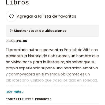
Libros
Agregar a la lista de favoritos
Mostrar stock de ubicaciones
DESCRIPCIÓN
El premiado autor superventas Patrick deWitt nos
presenta la historia de Bob Comet, un hombre que
ha vivido por y para la literatura, sin saber que su
propia experiencia supone una narracion emotiva
y conmovedora en si misma.Bob Comet es un
bibliotecario jubilado que pasa los dias en soledad,
rodeado de libros y pequeñas comodidades en
Leer más
una casa de color menta en Portland, Oregon. Una
mañana, durante su paseo diario, se topa con una
COMPARTIR ESTE PRODUCTO
anciana confusa que esta perdida en un