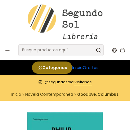
Categorías
Inicio
Ofertas
@segundosolcl
Visítanos
Inicio
Novela Contemporanea
Goodbye, Columbus