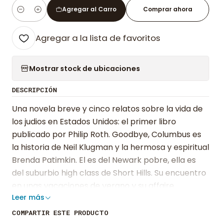
Agregar al Carro
Comprar ahora
Cantidad
Agregar a la lista de favoritos
Mostrar stock de ubicaciones
DESCRIPCIÓN
Una novela breve y cinco relatos sobre la vida de
los judios en Estados Unidos: el primer libro
publicado por Philip Roth. Goodbye, Columbus es
la historia de Neil Klugman y la hermosa y espiritual
Brenda Patimkin. El es del Newark pobre, ella es
del suburbio high class de Short Hills. Su encuentro
en unas vacaciones de verano y su affaire
Leer más
posterior nos hablan de las clases sociales, la
sospecha y el amor. Acompañan a esta novela
COMPARTIR ESTE PRODUCTO