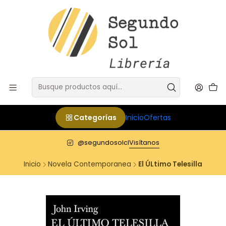
Categorías
Inicio
Ofertas
@segundosolcl
Visítanos
Inicio
Novela Contemporanea
El ÚLtimo Telesilla