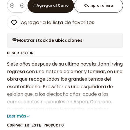
Agregar al Carro
Comprar ahora
Cantidad
Agregar a la lista de favoritos
Mostrar stock de ubicaciones
DESCRIPCIÓN
Siete años despues de su ultima novela, John Irving
regresa con una historia de amor y familiar, en una
obra que recoge todos los grandes temas del
escritor.Rachel Brewster es una esquiadora de
eslalon que, a los dieciocho años, acude a los
campeonatos nacionales en Aspen, Colorado.
Cuando regresa a New Hampshire, sin haber
Leer más
ganado ninguna medalla, esta embarazada. El
niño, Adam, el protagonista de esta novela,
COMPARTIR ESTE PRODUCTO