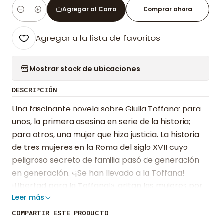
Agregar al Carro
Comprar ahora
Cantidad
Agregar a la lista de favoritos
Mostrar stock de ubicaciones
DESCRIPCIÓN
Una fascinante novela sobre Giulia Toffana: para
unos, la primera asesina en serie de la historia;
para otros, una mujer que hizo justicia. La historia
de tres mujeres en la Roma del siglo XVII cuyo
peligroso secreto de familia pasó de generación
en generación. «¡Se han llevado a la Toffana!
¡Libertad para la Toffana!», gritan las mujeres por
Leer más
las calles de la Roma del Papado, Ciudad
Eternamente corrupta y en plena revolución
COMPARTIR ESTE PRODUCTO