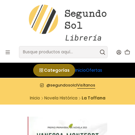
Categorías
Inicio
Ofertas
@segundosolcl
Visítanos
Inicio
Novela Histórica
La Toffana