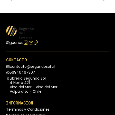
tener oficio ni negocio alguno y el abuso
sistemático que acaba con ellas en el parto o en
«accidentes domésticos» son sus principales
causas de mortalidad. Para cumplir esa promesa,
llevó consigo hasta Roma un secreto de familia en
un cuaderno de terciopelo: la fórmula del Acqua
Toffana, cuya sola mención provocaría terror
Síguenos
durante siglos.
CONTACTO
contacto@segundosol.cl
56940467307
Librería Segundo Sol
4 Norte 421
Viña del Mar - Viña del Mar
Valparaíso - Chile
INFORMACIÓN
Términos y Condiciones