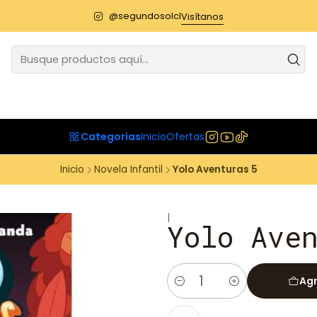
@segundosolcl
Visítanos
Categorías
Inicio
Ofertas
Inicio
Novela Infantil
Yolo Aventuras 5
|
Yolo Ave
Agr
Cantidad