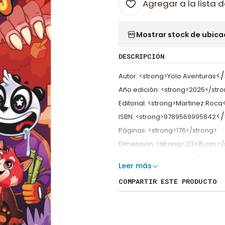
Agregar a la lista d
Mostrar stock de ubica
DESCRIPCIÓN
</
Autor: <strong>Yolo Aventuras
Año edición: <strong>2025</str
Editorial: <strong>Martinez Roca
</
ISBN: <strong>9789569995842
Páginas: <strong>176</strong>
Dimensión: <strong> 23×15 cm </
g</strong>
Peso: <strong>
250
Leer más
Tapa: <strong>Rústica con Sola
COMPARTIR ESTE PRODUCTO
Edad sugerida: <strong>+12</st
<strong>Tres caminos. Una gran