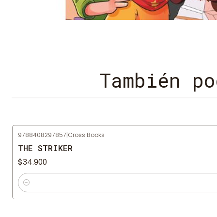
También po
9788408297857
|
Cross Books
THE STRIKER
$34.900
Cantidad