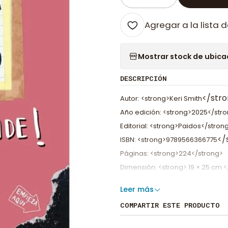
Cantidad
Agregar a la lista d
Mostrar stock de ubica
DESCRIPCIÓN
</str
Autor: <strong>Keri Smith
Año edición: <strong>2025</str
Editorial: <strong>Paidos</stron
</
ISBN: <strong>9789566366775
Páginas: <strong>224</strong>
Dimensión: <strong> 19 × 25 cm <
Peso: <strong>250g</strong>
Leer más
Tapa: <strong>Tapa rústica</str
COMPARTIR ESTE PRODUCTO
Edad sugerida: <strong>+8</str