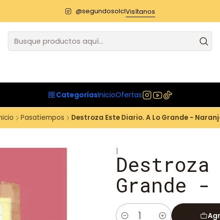
@segundosolcl
Visítanos
Categorías
Inicio
Ofertas
nicio
Pasatiempos
Destroza Este Diario. A Lo Grande - Naranj
|
Destroza
Grande -
Agr