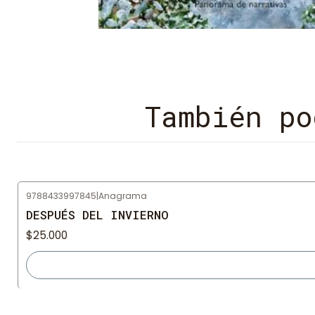
También po
9788433997845
|
Anagrama
Agotado
DESPUÉS DEL INVIERNO
$25.000