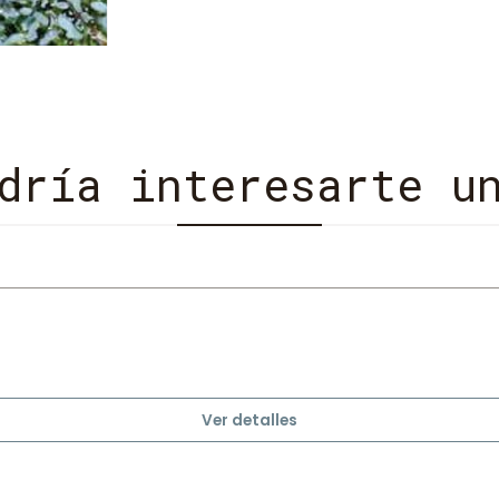
emblemático monte Rushmor
progenitores. Norteamérica
ventanilla del coche y se 
mientras padre e hijo apre
de altibajos y cambios, y t
atisbos de felicidad. Richa
dría interesarte u
a su personaje más emble
americana». «Traza la trave
fracasos y la resiliencia d
monumental saga de Frank 
Ford» (Booklist).
Ver detalles