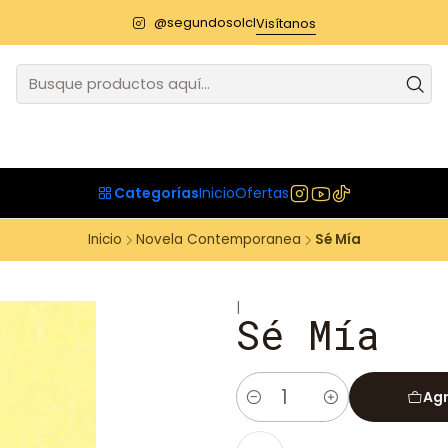
@segundosolcl
Visítanos
Categorías
Inicio
Ofertas
Inicio
Novela Contemporanea
Sé Mía
|
Sé Mía
Agr
Cantidad