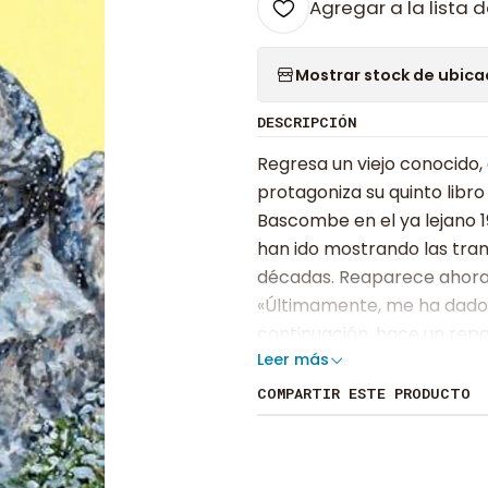
Agregar a la lista d
Mostrar stock de ubica
DESCRIPCIÓN
Regresa un viejo conocido,
protagoniza su quinto libr
Bascombe en el ya lejano 1
han ido mostrando las tran
décadas. Reaparece ahora 
«Últimamente, me ha dado p
continuación, hace un repas
Leer más
algún otro ser querido; ha 
recibió un disparo en el p
COMPARTIR ESTE PRODUCTO
al final de su vida, se ve c
está recibiendo tratamient
Cuando le dan el alta, padr