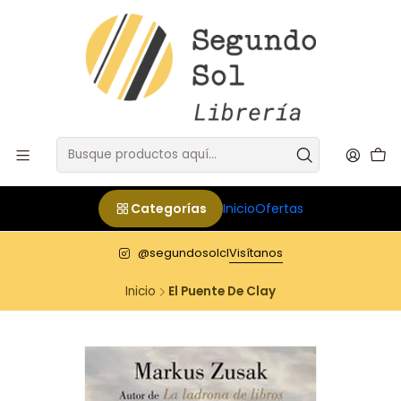
Categorías
Inicio
Ofertas
@segundosolcl
Visítanos
Inicio
El Puente De Clay