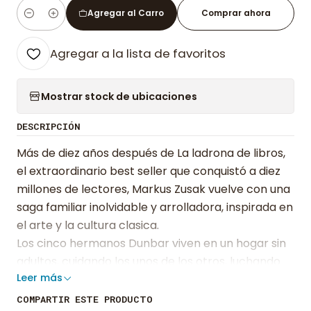
Agregar al Carro
Comprar ahora
Cantidad
Agregar a la lista de favoritos
Mostrar stock de ubicaciones
DESCRIPCIÓN
Más de diez años después de La ladrona de libros,
el extraordinario best seller que conquistó a diez
millones de lectores, Markus Zusak vuelve con una
saga familiar inolvidable y arrolladora, inspirada en
el arte y la cultura clasica.
Los cinco hermanos Dunbar viven en un hogar sin
adultos, cuidando los unos de los otros, luchando
Leer más
por sobrevivir en un mundo que los ha
abandonado, hasta que su padre, el hombre que
COMPARTIR ESTE PRODUCTO