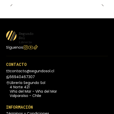
las palabras vibran en la página, cada una
inflamada de desesperación, locura o deseo».
María José Navia
Síguenos
CONTACTO
contacto@segundosol.cl
56940467307
Librería Segundo Sol
4 Norte 421
Viña del Mar - Viña del Mar
Valparaíso - Chile
INFORMACIÓN
Términos y Condiciones