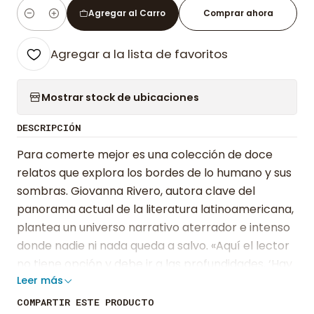
Agregar al Carro
Comprar ahora
Cantidad
Agregar a la lista de favoritos
Mostrar stock de ubicaciones
DESCRIPCIÓN
Para comerte mejor es una colección de doce
relatos que explora los bordes de lo humano y sus
sombras. Giovanna Rivero, autora clave del
panorama actual de la literatura latinoamericana,
plantea un universo narrativo aterrador e intenso
donde nadie ni nada queda a salvo. «Aquí el lector
no tiene opción y debe ir a las profundidades. ‘Hay
Leer más
que bajar donde nadie más se atreve’, dice un
personaje. Esa es la obsesión que guía estos
COMPARTIR ESTE PRODUCTO