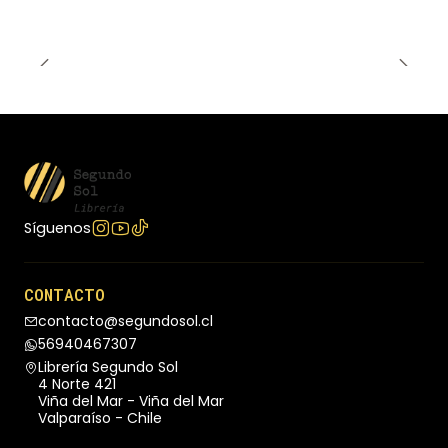
las más mortíferas. ¿Te atreves a escucharlas?
Edición especial con cantos tintados.
Síguenos
CONTACTO
contacto@segundosol.cl
56940467307
Librería Segundo Sol
4 Norte 421
Viña del Mar - Viña del Mar
Valparaíso - Chile