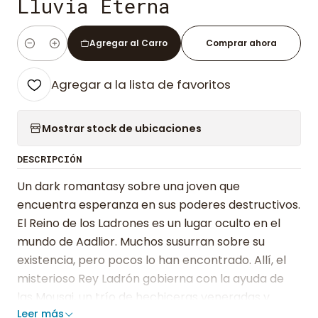
Lluvia Eterna
Agregar al Carro
Comprar ahora
Cantidad
Agregar a la lista de favoritos
Mostrar stock de ubicaciones
DESCRIPCIÓN
Un dark romantasy sobre una joven que
encuentra esperanza en sus poderes destructivos.
El Reino de los Ladrones es un lugar oculto en el
mundo de Aadlior. Muchos susurran sobre su
existencia, pero pocos lo han encontrado. Allí, el
misterioso Rey Ladrón gobierna con la ayuda de
las Mousai, un trío de hechiceras veneradas y
Leer más
temidas. Larkyra Bassette es la más joven de las