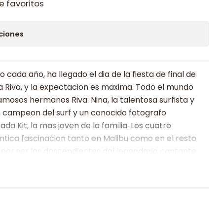
e favoritos
ciones
cada año, ha llegado el dia de la fiesta de final de
a Riva, y la expectacion es maxima. Todo el mundo
amosos hermanos Riva: Nina, la talentosa surfista y
n campeon del surf y un conocido fotografo
da Kit, la mas joven de la familia. Los cuatro
tica fascinacion tanto en Malibu como en el resto
por ser los descendientes del legendario cantante
que no esta ansiosa por que llegue la fiesta es la
so ser el centro de atencion y que acaba de ser
r su marido, un jugador de tenis profesional. Y
ue hace demasiado tiempo que deberia haberle
arable hermano.Jay, en cambio, esta impaciente por