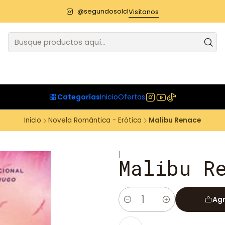
@segundosolcl
Visítanos
Categorías
Inicio
Ofertas
Inicio
Novela Romántica - Erótica
Malibu Renace
|
Malibu R
Agr
Cantidad