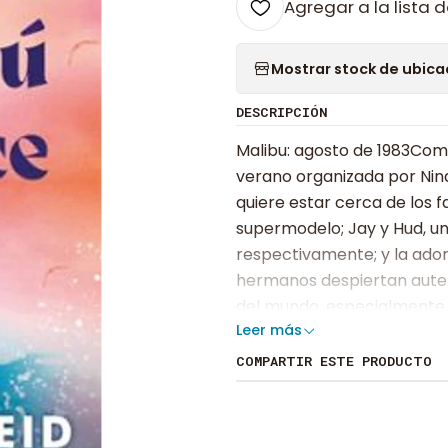
Agregar a la lista d
Mostrar stock de ubica
DESCRIPCIÓN
Malibu: agosto de 1983Como 
verano organizada por Nin
quiere estar cerca de los f
supermodelo; Jay y Hud, u
respectivamente; y la adora
hermanos despiertan auten
del mundo, especialmente 
Leer más
Mick Riva.La unica persona 
propia Nina, que nunca qui
COMPARTIR ESTE PRODUCTO
publicamente abandonada po
quizas tampoco Hud, porq
confesado algo a su insep