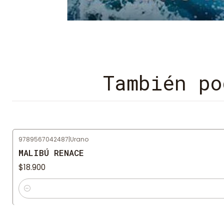
También po
9789567042487
|
Urano
MALIBÚ RENACE
$18.900
Cantidad