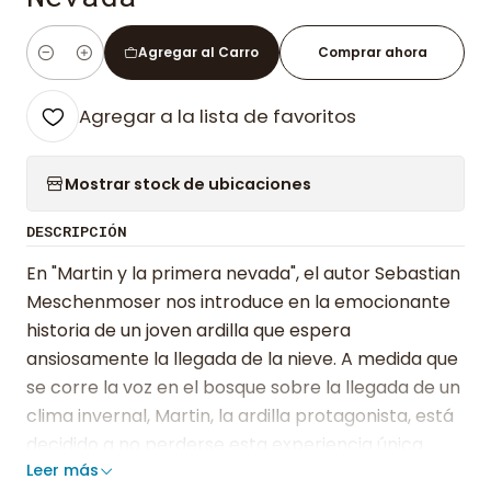
Agregar al Carro
Comprar ahora
Cantidad
Agregar a la lista de favoritos
Mostrar stock de ubicaciones
DESCRIPCIÓN
En "Martin y la primera nevada", el autor Sebastian
Meschenmoser nos introduce en la emocionante
historia de un joven ardilla que espera
ansiosamente la llegada de la nieve. A medida que
se corre la voz en el bosque sobre la llegada de un
clima invernal, Martin, la ardilla protagonista, está
decidido a no perderse esta experiencia única.
Leer más
Con la inquietud de quedarse dormido y perderse