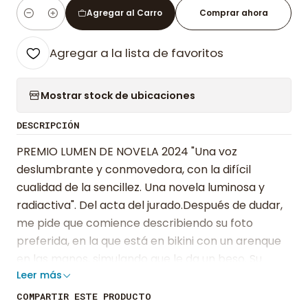
Agregar al Carro
Comprar ahora
Cantidad
Agregar a la lista de favoritos
Mostrar stock de ubicaciones
DESCRIPCIÓN
PREMIO LUMEN DE NOVELA 2024 "Una voz
deslumbrante y conmovedora, con la difícil
cualidad de la sencillez. Una novela luminosa y
radiactiva". Del acta del jurado.Después de dudar,
me pide que comience describiendo su foto
preferida, en la que está en bikini con un arenque
en las manos, simulando que le da un beso. Su
Leer más
vientre es plano, aún no pasó por los embarazos.
Sus ojos reflejan el brillo del agua del río Prípiat
COMPARTIR ESTE PRODUCTO