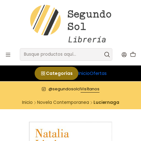
Categorías
Inicio
Ofertas
@segundosolcl
Visítanos
Inicio
Novela Contemporanea
Luciernaga