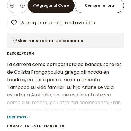
Agregar al Carro
Comprar ahora
Cantidad
Agregar a la lista de favoritos
Mostrar stock de ubicaciones
DESCRIPCIÓN
La carrera como compositora de bandas sonoras
de Calista Frangopoulou, griega afi ncada en
Londres, no pasa por su mejor momento.
Tampoco su vida familiar: su hija Ariane se va a
estudiar a Australia, sin que eso la entristezca
como a su madre, y su otra hija adolescente, Fran,
está pendiente de interrumpir su embarazo. Y, así,
Leer más
Calista recuerda el momento en que todo empezó
para ella; junio de 1976, cuando en Los Ángeles se
COMPARTIR ESTE PRODUCTO