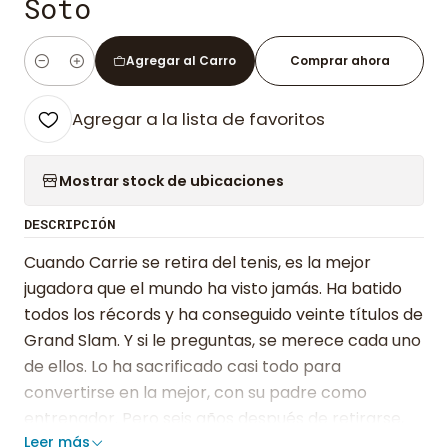
Soto
Agregar al Carro
Comprar ahora
Cantidad
Agregar a la lista de favoritos
Mostrar stock de ubicaciones
DESCRIPCIÓN
Cuando Carrie se retira del tenis, es la mejor
jugadora que el mundo ha visto jamás. Ha batido
todos los récords y ha conseguido veinte títulos de
Grand Slam. Y si le preguntas, se merece cada uno
de ellos. Lo ha sacrificado casi todo para
convertirse en la mejor, con su padre como
entrenador. Pero seis años después de retirarse,
Leer más
Carrie se encuentra en las gradas del US Open de