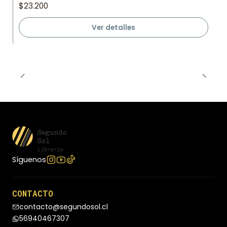
$23.200
Ver detalles
Síguenos
CONTACTO
contacto@segundosol.cl
56940467307