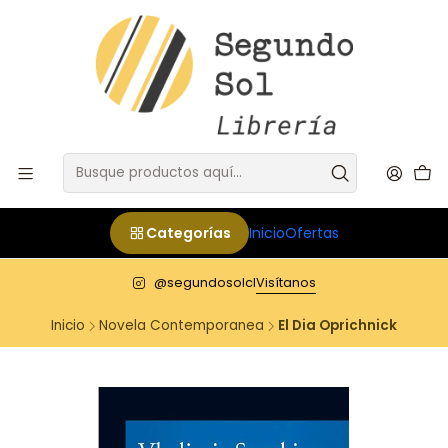
Categorías
Inicio
Ofertas
@segundosolcl
Visítanos
Inicio
Novela Contemporanea
El Dia Oprichnick