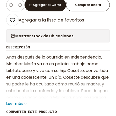
Agregar al Carro
Comprar ahora
Cantidad
Agregar a la lista de favoritos
Mostrar stock de ubicaciones
DESCRIPCIÓN
Años después de lo ocurrido en Independencia,
Melchor Marín ya no es policía: trabaja como
bibliotecario y vive con su hija Cosette, convertida
en una adolescente. Un día, Cosette descubre que
su padre le ha ocultado cómo murió su madre, y
este hecho la confunde y la subleva. Poco después
parte de vacaciones a Mallorca, pero no regresa;
Leer más
tampoco contesta los mensajes ni las llamadas de
Melchor, quien, convencido de que algo malo ha
COMPARTIR ESTE PRODUCTO