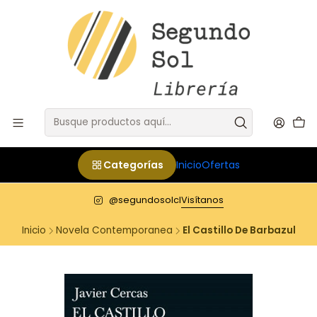
Categorías
Inicio
Ofertas
@segundosolcl
Visítanos
Inicio
Novela Contemporanea
El Castillo De Barbazul