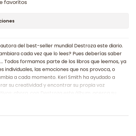
e favoritos
ciones
la autora del best-seller mundial Destroza este diario.
e cambiara cada vez que lo lees? Pues deberías saber
í.… Todos formamos parte de los libros que leemos, ya
s individuales, las emociones que nos provoca, o
ambia a cada momento. Keri Smith ha ayudado a
rar su creatividad y encontrar su propia voz
ctivos: ahora, con Destroza este álbum, acerca su
antil y les ofrece una nueva manera de aproximarse a
nas, los niños descubrirán cómo pueden emplear los
 ilustrado, y comprenderán que su aportación en el
contribución realmente importante. Y, por supuesto,
gunos destrozos inofensivos!. De la autora: Keri Smith :