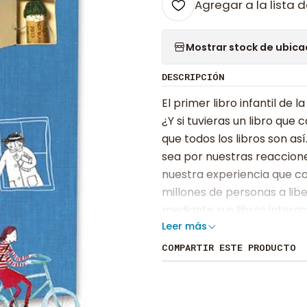
Agregar a la lista d
Mostrar stock de ubica
DESCRIPCIÓN
El primer libro infantil de 
¿Y si tuvieras un libro qu
que todos los libros son as
sea por nuestras reaccione
nuestra experiencia que c
millones de personas a libe
mediante sus libros intera
Leer más
sensibilidad al público inf
los libros. Entre sus pági
COMPARTIR ESTE PRODUCTO
cinco sentidos en un álbum
acto de la lectura es una 
¡están invitados a hacer al