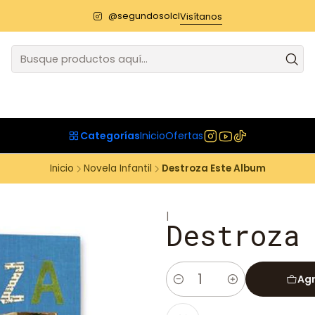
@segundosolcl
Visítanos
Categorías
Inicio
Ofertas
Inicio
Novela Infantil
Destroza Este Album
|
Destroza
Agr
Cantidad