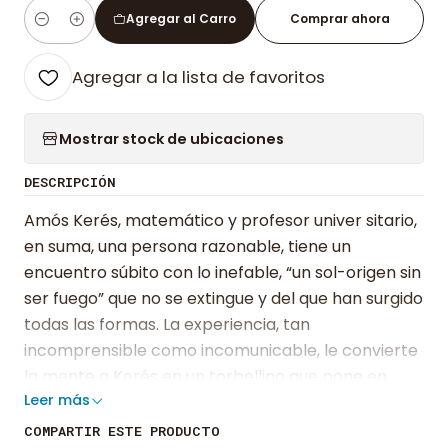
Agregar al Carro
Comprar ahora
Cantidad
Agregar a la lista de favoritos
Mostrar stock de ubicaciones
DESCRIPCIÓN
Amós Kerés, matemático y profesor univer sitario,
en suma, una persona razonable, tiene un
encuentro súbito con lo inefable, “un sol-origen sin
ser fuego” que no se extingue y del que han surgido
todas las formas. La experiencia, tan
incomprensible como incomunicable, le convierte
la mente a Kerés en un torbellino que pone en
Leer más
riesgo la estabilidad de su ordenada vida: familia,
amigos, trabajo, todo pasa a segundo plano en su
COMPARTIR ESTE PRODUCTO