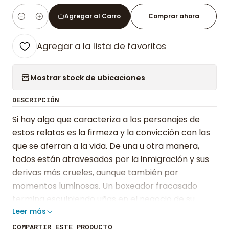
Agregar al Carro
Comprar ahora
Cantidad
Agregar a la lista de favoritos
Mostrar stock de ubicaciones
DESCRIPCIÓN
Si hay algo que caracteriza a los personajes de
estos relatos es la firmeza y la convicción con las
que se aferran a la vida. De una u otra manera,
todos están atravesados por la inmigración y sus
derivas más crueles, aunque también por
momentos luminosas. Un boxeador fracasado
termina esculpiendo uñas en el negocio de su
Leer más
hermana; una niña esconde las comunicaciones
del colegio para no poner en evidencia que sus
COMPARTIR ESTE PRODUCTO