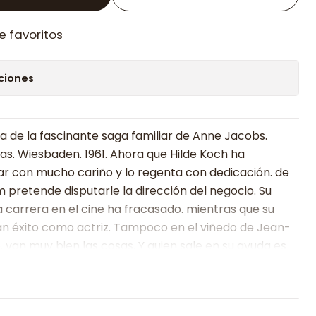
e favoritos
ciones
 de la fascinante saga familiar de Anne Jacobs.
elas. Wiesbaden. 1961. Ahora que Hilde Koch ha
ar con mucho cariño y lo regenta con dedicación. de
pretende disputarle la dirección del negocio. Su
 carrera en el cine ha fracasado. mientras que su
ran éxito como actriz. Tampoco en el viñedo de Jean-
. van muy bien las cosas. Y quien sale en su ayuda es
Mischa. que entre las viñas no solo encuentra un
 que en absoluto esperaba: el amor. Sin embargo. por
er un desagradable rumor que hace que todos teman