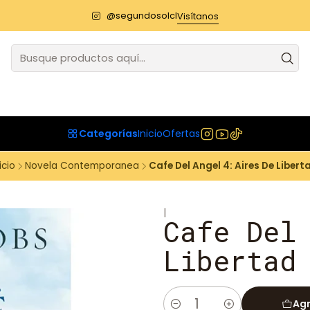
@segundosolcl
Visítanos
Categorías
Inicio
Ofertas
icio
Novela Contemporanea
Cafe Del Angel 4: Aires De Libert
|
Cafe Del
Libertad
Agr