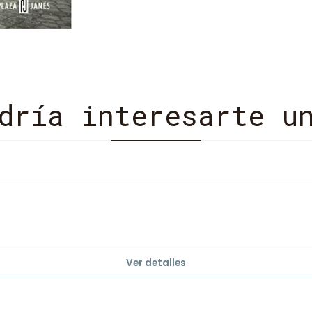
por la supervivencia del caf
dría interesarte u
Ver detalles