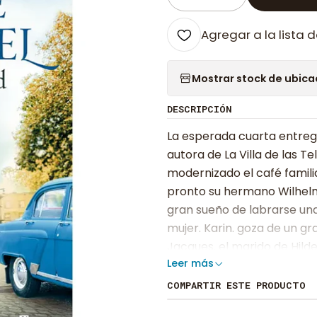
Cantidad
Agregar a la lista d
Mostrar stock de ubica
DESCRIPCIÓN
La esperada cuarta entrega
autora de La Villa de las T
modernizado el café famili
pronto su hermano Wilhelm 
gran sueño de labrarse una
mujer. Karin. goza de un g
Jacques. el marido de Hilde
Leer más
nada menos que el rebelde 
trabajo. sino también algo
COMPARTIR ESTE PRODUCTO
Wiesbaden empieza a corr