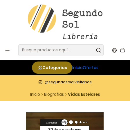
Categorías
Inicio
Ofertas
@segundosolcl
Visítanos
Inicio
Biografias
Vidas Estelares