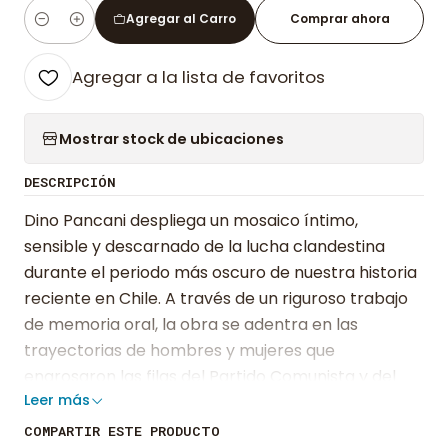
Agregar al Carro
Comprar ahora
Cantidad
Agregar a la lista de favoritos
Mostrar stock de ubicaciones
DESCRIPCIÓN
Dino Pancani despliega un mosaico íntimo,
sensible y descarnado de la lucha clandestina
durante el periodo más oscuro de nuestra historia
reciente en Chile. A través de un riguroso trabajo
de memoria oral, la obra se adentra en las
trayectorias de hombres y mujeres que
engrosaron las filas del Partido Comunista y del
Leer más
Frente Patriótico Manuel Rodríguez durante la
dictadura cívico-militar. Lejos del panfleto o de la
COMPARTIR ESTE PRODUCTO