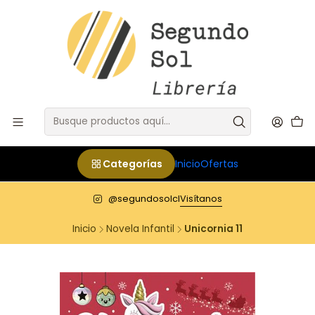
Categorías
Inicio
Ofertas
@segundosolcl
Visítanos
Inicio
Novela Infantil
Unicornia 11