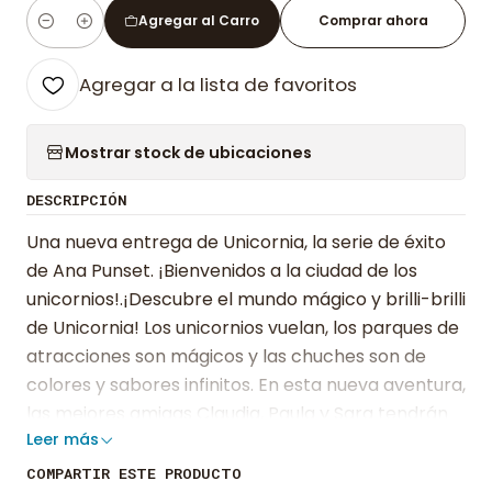
Agregar al Carro
Comprar ahora
Cantidad
Agregar a la lista de favoritos
Mostrar stock de ubicaciones
DESCRIPCIÓN
Una nueva entrega de Unicornia, la serie de éxito
de Ana Punset. ¡Bienvenidos a la ciudad de los
unicornios!.¡Descubre el mundo mágico y brilli-brilli
de Unicornia! Los unicornios vuelan, los parques de
atracciones son mágicos y las chuches son de
colores y sabores infinitos. En esta nueva aventura,
las mejores amigas Claudia, Paula y Sara tendrán
Leer más
que unirse una vez más para salirse con la suya.
¡En Unicornia siempre hay aventuras que lo ponen
COMPARTIR ESTE PRODUCTO