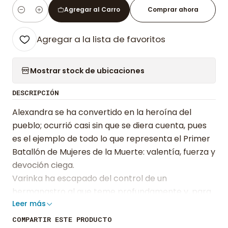
Agregar al Carro
Comprar ahora
Cantidad
Agregar a la lista de favoritos
Mostrar stock de ubicaciones
DESCRIPCIÓN
Alexandra se ha convertido en la heroína del
pueblo; ocurrió casi sin que se diera cuenta, pues
es el ejemplo de todo lo que representa el Primer
Batallón de Mujeres de la Muerte: valentía, fuerza y
devoción ciega.
Varinka ha escapado del control de un
hermanastro al que teme profundamente y, para
Leer más
lograrlo, solo tiene una opción: servir en el cuerpo
de sanitarios del ejército.
COMPARTIR ESTE PRODUCTO