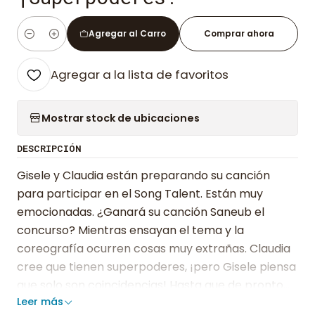
Agregar al Carro
Comprar ahora
Cantidad
Agregar a la lista de favoritos
Mostrar stock de ubicaciones
DESCRIPCIÓN
Gisele y Claudia están preparando su canción
para participar en el Song Talent. Están muy
emocionadas. ¿Ganará su canción Saneub el
concurso? Mientras ensayan el tema y la
coreografía ocurren cosas muy extrañas. Claudia
cree que tienen superpoderes, ¡pero Gisele piensa
que solo son coincidencias! Hasta que de pronto…
Leer más
sucede algo realmente mágico. ¡No te lo puedes