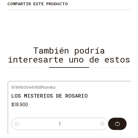
perder! ¡No te lo vas a creer!
COMPARTIR ESTE PRODUCTO
También podría
interesarte uno de estos
9789500441193
|
Planeta
LOS MISTERIOS DE ROSARIO
$18.900
Cantidad