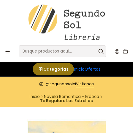
Categorías
Inicio
Ofertas
@segundosolcl
Visítanos
Inicio
Novela Romántica - Erótica
Te Regalare Las Estrellas