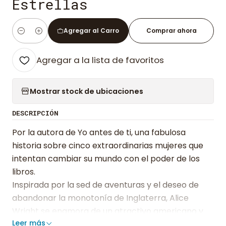
Estrellas
Agregar al Carro
Comprar ahora
Cantidad
Agregar a la lista de favoritos
Mostrar stock de ubicaciones
DESCRIPCIÓN
Por la autora de Yo antes de ti, una fabulosa
historia sobre cinco extraordinarias mujeres que
intentan cambiar su mundo con el poder de los
libros.
Inspirada por la sed de aventuras y el deseo de
abandonar la monotonía de Inglaterra, Alice
Wright se enamora de un atractivo americano y
Leer más
toma la impulsiva decisión de aceptar su