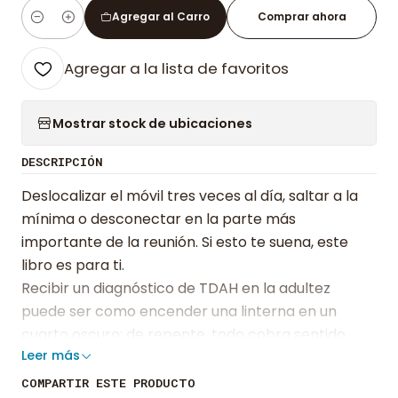
Agregar al Carro
Comprar ahora
Cantidad
Agregar a la lista de favoritos
Mostrar stock de ubicaciones
DESCRIPCIÓN
Deslocalizar el móvil tres veces al día, saltar a la
mínima o desconectar en la parte más
importante de la reunión. Si esto te suena, este
libro es para ti.
Recibir un diagnóstico de TDAH en la adultez
puede ser como encender una linterna en un
cuarto oscuro: de repente, todo cobra sentido,
Leer más
pero también aparecen nuevas preguntas. Este
libro nace de esa experiencia. Desde mi propia
COMPARTIR ESTE PRODUCTO