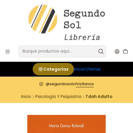
Categorías
Inicio
Ofertas
@segundosolcl
Visítanos
Inicio
Psicología Y Psiquiatria
Tdah Adulto