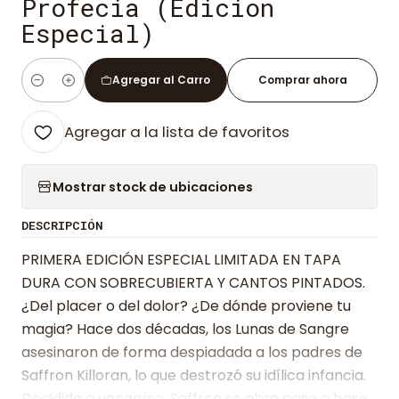
Profecia (Edicion
Especial)
Agregar al Carro
Comprar ahora
Cantidad
Agregar a la lista de favoritos
Mostrar stock de ubicaciones
DESCRIPCIÓN
PRIMERA EDICIÓN ESPECIAL LIMITADA EN TAPA
DURA CON SOBRECUBIERTA Y CANTOS PINTADOS.
¿Del placer o del dolor? ¿De dónde proviene tu
magia? Hace dos décadas, los Lunas de Sangre
asesinaron de forma despiadada a los padres de
Saffron Killoran, lo que destrozó su idílica infancia.
Decidida a vengarse, Saffron se abre paso a base