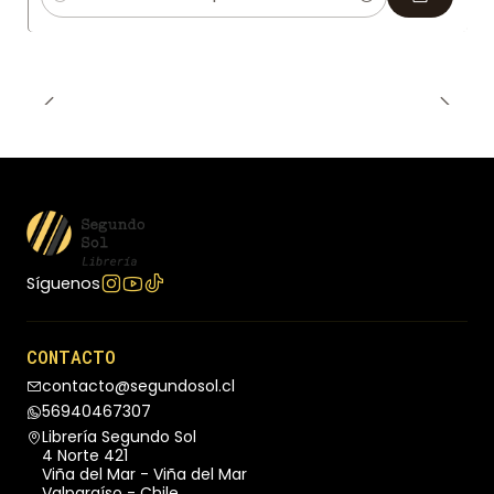
Cantidad
manos de ella. Con cada día que pasa poniendo a
prueba sus lealtades, Saffron descubre que cada
vez le resulta más difícil tejer su red de mentiras y,
cuando un paso en falso está a punto de destruir
todo y a todos a los que ha amado, la detective
que ha dedicado toda su vida a la venganza tal vez
tenga que morir por ella.
Síguenos
CONTACTO
contacto@segundosol.cl
56940467307
Librería Segundo Sol
4 Norte 421
Viña del Mar - Viña del Mar
Valparaíso - Chile