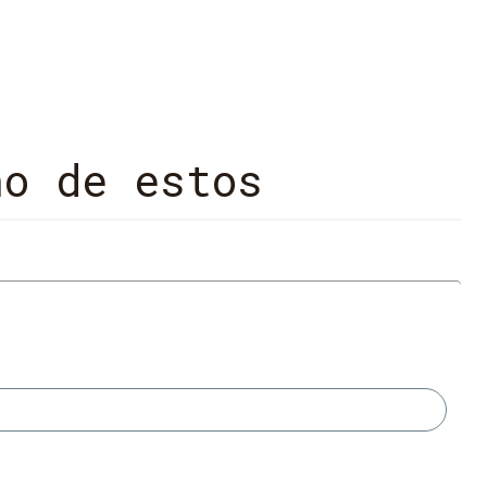
lio y bien contextualizado sobre el momento cultural y social.
no de estos