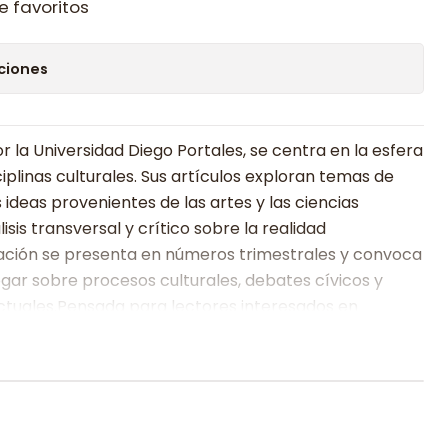
e favoritos
ciones
r la Universidad Diego Portales, se centra en la esfera
ciplinas culturales. Sus artículos exploran temas de
s ideas provenientes de las artes y las ciencias
isis transversal y crítico sobre la realidad
ción se presenta en números trimestrales y convoca
ogar sobre procesos culturales, debates cívicos y
ctuales.Pensada para lectores interesados en
lidad, la revista resulta atractiva para es
tudiantes,
n interés en entender mejor las dinámicas culturales y políticas
 Además de las ediciones impresas, sus contenidos también
ital, facilitando el acceso a ideas y debates desde distintos
ra que combine rigor analítico con perspectiva interdisciplinaria,