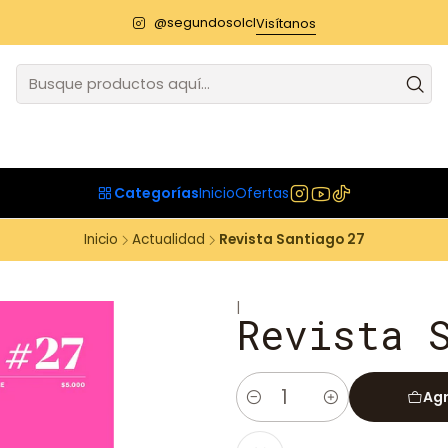
@segundosolcl
Visítanos
Categorías
Inicio
Ofertas
Inicio
Actualidad
Revista Santiago 27
|
Revista 
Agr
Cantidad