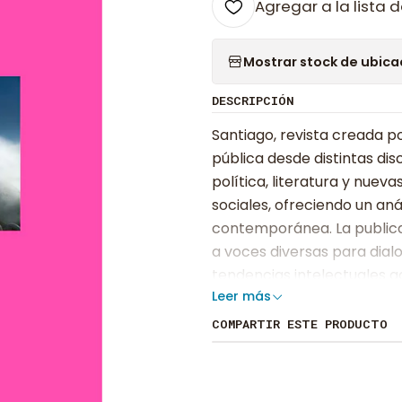
Agregar a la lista d
Mostrar stock de ubica
DESCRIPCIÓN
Santiago, revista creada po
pública desde distintas dis
política, literatura y nueva
sociales, ofreciendo un anál
contemporánea. La publica
a voces diversas para dial
tendencias intelectuales a
Leer más
pensamiento crítico y actua
académicos y público general co
COMPARTIR ESTE PRODUCTO
que moldean la vida ciudadana.
están disponibles en formato dig
dispositivos. Si buscas una lectu