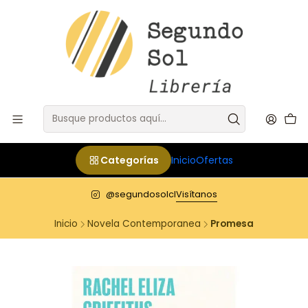
Categorías
Inicio
Ofertas
@segundosolcl
Visítanos
Inicio
Novela Contemporanea
Promesa