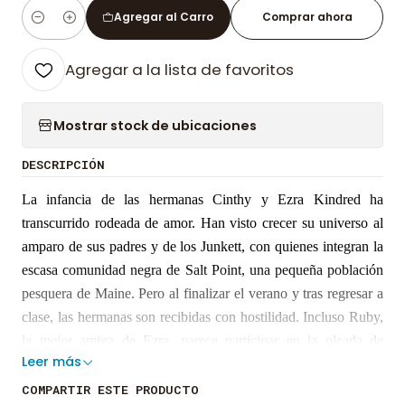
Agregar al Carro
Comprar ahora
Cantidad
Agregar a la lista de favoritos
Mostrar stock de ubicaciones
DESCRIPCIÓN
La infancia de las hermanas Cinthy y Ezra Kindred ha
transcurrido rodeada de amor. Han visto crecer su universo al
amparo de sus padres y de los Junkett, con quienes integran la
escasa comunidad negra de Salt Point, una pequeña población
pesquera de Maine. Pero al finalizar el verano y tras regresar a
clase, las hermanas son recibidas con hostilidad. Incluso Ruby,
la mejor amiga de Ezra, parece participar en la oleada de
Leer más
racismo que revelará las verdaderas dimensiones del abismo
sobre el que el mundo de las hermanas se sustenta.
COMPARTIR ESTE PRODUCTO