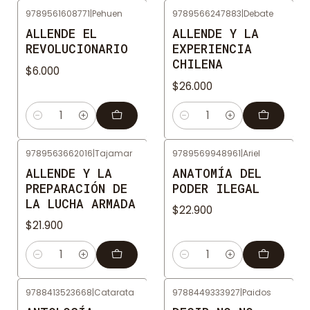
9789561608771
|
Pehuen
9789566247883
|
Debate
ALLENDE EL
ALLENDE Y LA
REVOLUCIONARIO
EXPERIENCIA
CHILENA
$6.000
$26.000
Cantidad
Cantidad
9789563662016
|
Tajamar
9789569948961
|
Ariel
ALLENDE Y LA
ANATOMÍA DEL
PREPARACIÓN DE
PODER ILEGAL
LA LUCHA ARMADA
$22.900
$21.900
Cantidad
Cantidad
9788413523668
|
Catarata
9788449333927
|
Paidos