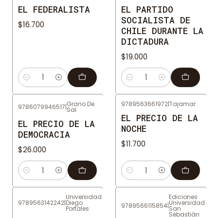
EL FEDERALISTA
EL PARTIDO
SOCIALISTA DE
$16.700
CHILE DURANTE LA
DICTADURA
$19.000
Cantidad
Cantidad
Grano De
9789563661972
|
Tajamar
9786079946517
|
Sal
EL PRECIO DE LA
EL PRECIO DE LA
NOCHE
DEMOCRACIA
$11.700
$26.000
Cantidad
Cantidad
Universidad
Ediciones
9789563142242
|
Diego
Universidad
9789566115854
|
Portales
San
Sebastián