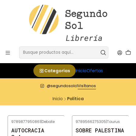
Categorías
Inicio
Ofertas
@segundosolcl
Visítanos
Inicio
Política
9789877950861
|
Debate
9789566275305
|
Taurus
AUTOCRACIA
SOBRE PALESTINA