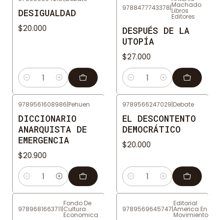
Machado
9788477743378
|
Libros
DESIGUALDAD
Editores
$20.000
DESPUÉS DE LA
UTOPÍA
$27.000
Cantidad
Cantidad
9789561608986
|
Pehuen
9789566247029
|
Debate
DICCIONARIO
EL DESCONTENTO
ANARQUISTA DE
DEMOCRÁTICO
EMERGENCIA
$20.000
$20.900
Cantidad
Cantidad
Fondo De
Editorial
9789681663711
|
Cultura
9789569645747
|
America En
Economica
Movimiento