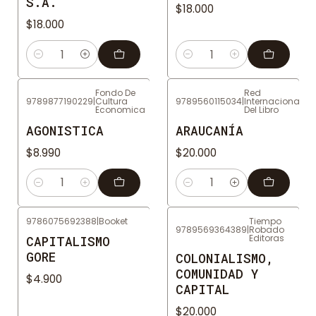
S.A.
$18.000
$18.000
Cantidad
Cantidad
Fondo De
Red
9789877190229
|
Cultura
9789560115034
|
Internacional
Economica
Del Libro
AGONISTICA
ARAUCANÍA
$8.990
$20.000
Cantidad
Cantidad
9786075692388
|
Booket
Tiempo
9789569364389
|
Robado
Editoras
CAPITALISMO
GORE
COLONIALISMO,
COMUNIDAD Y
$4.900
CAPITAL
$20.000