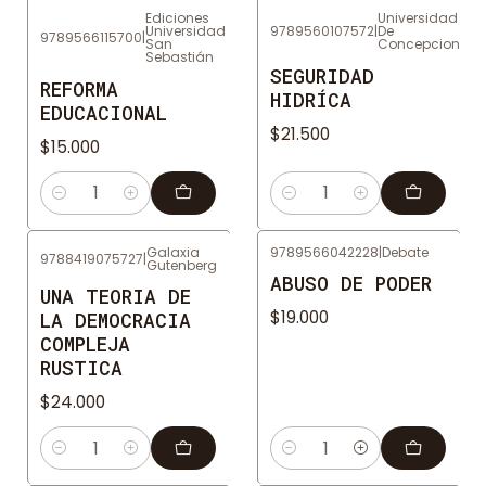
Ediciones
Universidad
Universidad
9789560107572
|
De
9789566115700
|
San
Concepcion
Sebastián
SEGURIDAD
REFORMA
HIDRÍCA
EDUCACIONAL
$21.500
$15.000
Cantidad
Cantidad
Galaxia
9789566042228
|
Debate
9788419075727
|
Gutenberg
ABUSO DE PODER
UNA TEORIA DE
$19.000
LA DEMOCRACIA
COMPLEJA
RUSTICA
$24.000
Cantidad
Cantidad