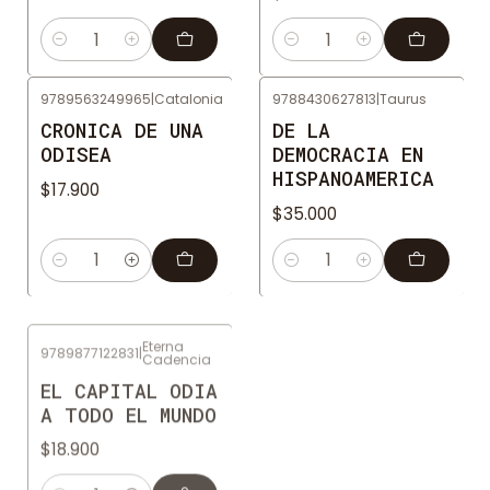
Cantidad
Cantidad
9789563249965
|
Catalonia
9788430627813
|
Taurus
CRONICA DE UNA
DE LA
ODISEA
DEMOCRACIA EN
HISPANOAMERICA
$17.900
$35.000
Cantidad
Cantidad
Eterna
9789877122831
|
Cadencia
Fondo De
9786071674050
|
Cultura
EL CAPITAL ODIA
Economica
A TODO EL MUNDO
EL CAPITAL III
$18.900
$22.900
Cantidad