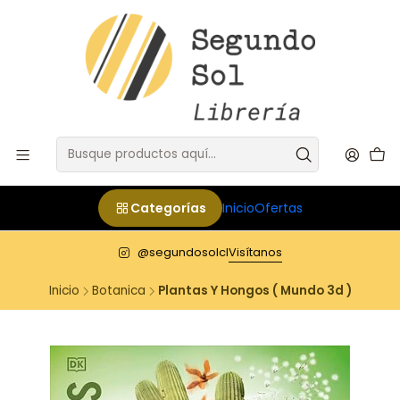
Categorías
Inicio
Ofertas
@segundosolcl
Visítanos
Inicio
Botanica
Plantas Y Hongos ( Mundo 3d )