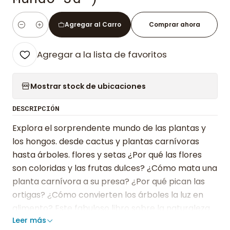
Agregar al Carro
Comprar ahora
Cantidad
Agregar a la lista de favoritos
Mostrar stock de ubicaciones
DESCRIPCIÓN
Explora el sorprendente mundo de las plantas y
los hongos. desde cactus y plantas carnívoras
hasta árboles. flores y setas ¿Por qué las flores
son coloridas y las frutas dulces? ¿Cómo mata una
planta carnívora a su presa? ¿Por qué pican las
ortigas? ¿Cómo convierten los árboles la luz en
alimento? Este fabuloso libro sobre la naturaleza
Leer más
encantará a los jóvenes lectores gracias a los