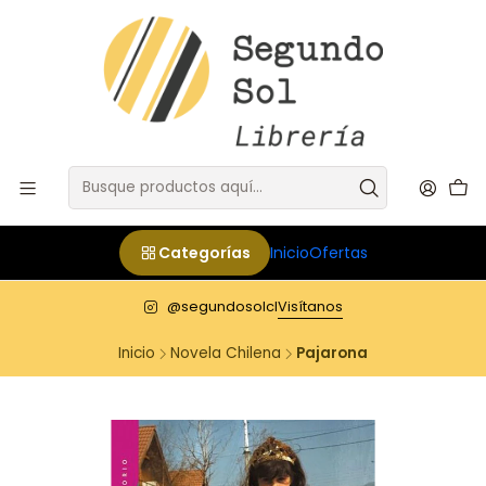
Categorías
Inicio
Ofertas
@segundosolcl
Visítanos
Inicio
Novela Chilena
Pajarona