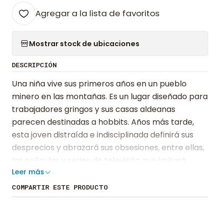
Agregar a la lista de favoritos
Mostrar stock de ubicaciones
DESCRIPCIÓN
Una niña vive sus primeros años en un pueblo
minero en las montañas. Es un lugar diseñado para
trabajadores gringos y sus casas aldeanas
parecen destinadas a hobbits. Años más tarde,
esta joven distraída e indisciplinada definirá sus
desprecios y abrazará sus obsesiones, entre ellas,
las películas y series de televisión que imitará
Leer más
grabándolas junto a sus compañeras de colegio.
Lula Almeyda narra con soltura y perspicacia una
COMPARTIR ESTE PRODUCTO
infancia marcada por los desbarajustes familiares,
los ritos no celebrados y la fragilidad de su salud. A