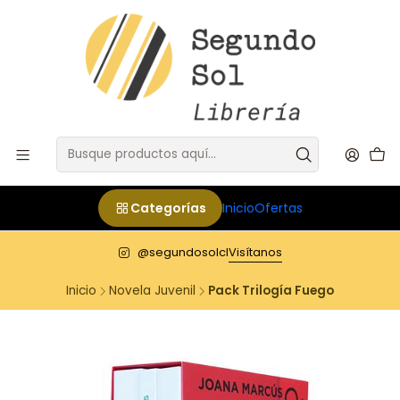
Categorías
Inicio
Ofertas
@segundosolcl
Visítanos
Inicio
Novela Juvenil
Pack Trilogía Fuego