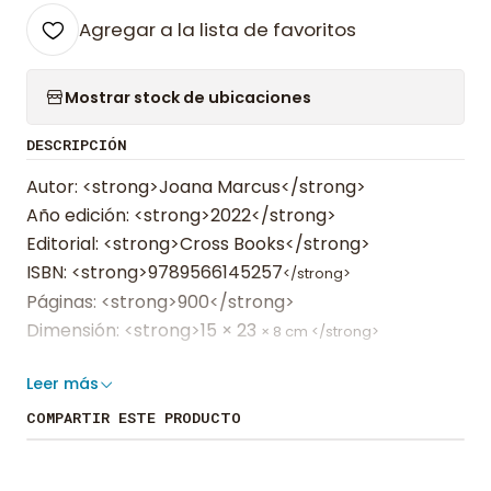
Agregar a la lista de favoritos
Mostrar stock de ubicaciones
DESCRIPCIÓN
Autor: <strong>Joana Marcus</strong>
Año edición: <strong>2022</strong>
Editorial: <strong>Cross Books</strong>
ISBN: <strong>9789566145257
</strong>
Páginas: <strong>900</strong>
Dimensión: <strong>15 × 23
× 8
cm </strong>
Leer más
<strong>
Enamórate de la historia de Alice y Rhett, con
COMPARTIR ESTE PRODUCTO
estos tres volúmenes de la exitosa Trilogía de Joana Marcús,
autora española revelación.
</strong>