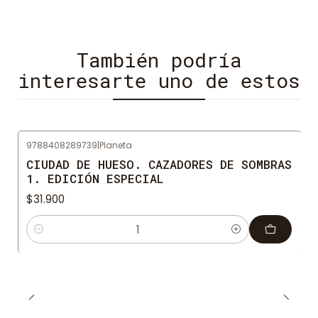
Con esta historia podrás sumergirte en una
experiencia al límite, dentro de un mundo donde la
libertad está controlada, y tú ¿Hasta dónde serías
También podría
capaz de llegar para sobrevivir?
interesarte uno de estos
9788408289739
|
Planeta
CIUDAD DE HUESO. CAZADORES DE SOMBRAS
1. EDICIÓN ESPECIAL
$31.900
Cantidad