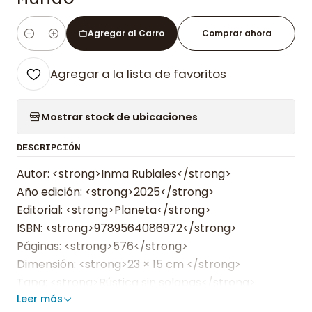
Agregar al Carro
Comprar ahora
Cantidad
Agregar a la lista de favoritos
Mostrar stock de ubicaciones
DESCRIPCIÓN
Autor: <strong>Inma Rubiales</strong>
Año edición: <strong>2025</strong>
Editorial: <strong>Planeta</strong>
ISBN: <strong>9789564086972</strong>
Páginas: <strong>576</strong>
Dimensión: <strong>23 × 15 cm </strong>
Tapa: <strong>Rústica sin solapas</strong>
Leer más
Edad Sugerida: <strong>+16</strong>