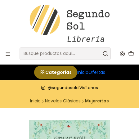
Categorías
Inicio
Ofertas
@segundosolcl
Visítanos
Inicio
Novelas Clásicas
Mujercitas