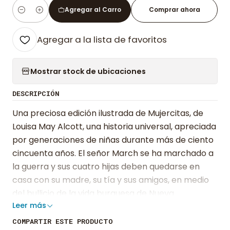
Agregar al Carro
Comprar ahora
Cantidad
Agregar a la lista de favoritos
Mostrar stock de ubicaciones
DESCRIPCIÓN
Una preciosa edición ilustrada de Mujercitas, de
Louisa May Alcott, una historia universal, apreciada
por generaciones de niñas durante más de ciento
cincuenta años. El señor March se ha marchado a
la guerra y sus cuatro hijas deben quedarse en
casa con su madre, su tía y sus amigos, en medio
del bullicio de la vida burguesa de Nueva
Leer más
Inglaterra. Meg, Beth, Amy y Jo, las cuatro
hermanas March, tienen intereses muy distintos,
COMPARTIR ESTE PRODUCTO