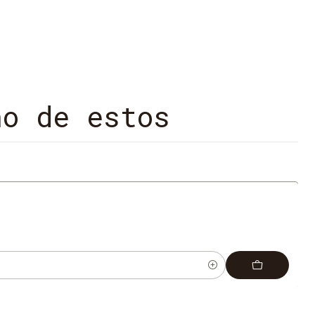
ca para ayudar a liberar de la esclavitud a los pigmeos
as tribus. Un mundo sorprendente del que nunca
áginas: 836 Peso: 630 gramos Formato: Rústica Edición:
BN: 9789875668157
no de estos