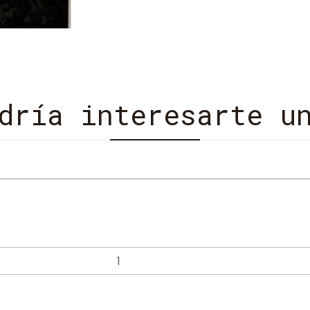
viajarán al corazón de Áfri
y favorecer la paz entre l
querrás salir. Número de p
2012 Idioma: Castellano IS
dría interesarte u