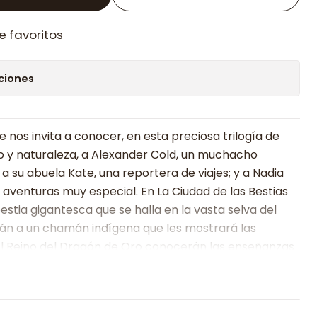
e favoritos
ciones
 nos invita a conocer, en esta preciosa trilogía de
o y naturaleza, a Alexander Cold, un muchacho
a su abuela Kate, una reportera de viajes; y a Nadia
venturas muy especial. En La Ciudad de las Bestias
stia gigantesca que se halla en la vasta selva del
n a un chamán indígena que les mostrará las
n El Reino del Dragón de Oro conocerán las enseñanzas
 Himalaya, donde se esconde la estatua del Dragón de
de piedras preciosas cuyo descubrimiento puede
s en estas tierras. En El Bosque de los Pigmeos