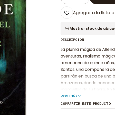
Cantidad
Agregar a la lista d
Mostrar stock de ubica
DESCRIPCIÓN
La pluma mágica de Allende
aventuras, realismo mágic
americano de quince años; 
Santos, una compañera de a
partirán en busca de una be
Amazonas, donde conocerá
maravillas de su tierra. E
Leer más
budistas cuando visiten el
Oro, un objeto magnífico 
COMPARTIR ESTE PRODUCTO
provocar daños irreparable