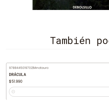
También po
9788445019702
|
Minotauro
DRÁCULA
$51.990
Cantidad