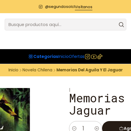
@segundosolcl
Visítanos
Categorías
Inicio
Ofertas
Inicio
Novela Chilena
Memorias Del Aguila Y El Jaguar
|
Memorias
Jaguar
Agr