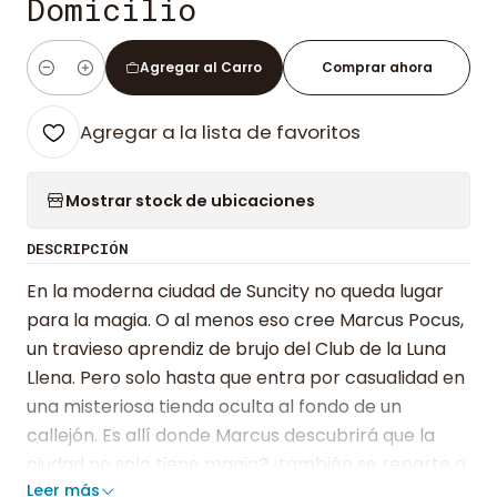
Domicilio
Agregar al Carro
Comprar ahora
Cantidad
Agregar a la lista de favoritos
Mostrar stock de ubicaciones
DESCRIPCIÓN
En la moderna ciudad de Suncity no queda lugar
para la magia. O al menos eso cree Marcus Pocus,
un travieso aprendiz de brujo del Club de la Luna
Llena. Pero solo hasta que entra por casualidad en
una misteriosa tienda oculta al fondo de un
callejón. Es allí donde Marcus descubrirá que la
ciudad no solo tiene magia? ¡también se reparte a
Leer más
domicilio!