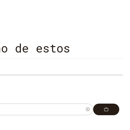
 Una novela exquisita sobre brujas, el amor
y los conjuros cotidianos.
no de estos