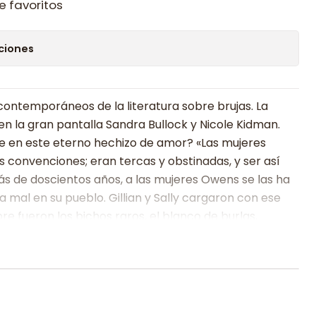
e favoritos
ciones
 contemporáneos de la literatura sobre brujas. La
en la gran pantalla Sandra Bullock y Nicole Kidman.
te en este eterno hechizo de amor? «Las mujeres
 convenciones; eran tercas y obstinadas, y ser así
ás de doscientos años, a las mujeres Owens se las ha
a mal en su pueblo. Gillian y Sally cargaron con ese
e fueron los bichos raros, el blanco de burlas,
emás, parecía que sus tías fomentaban aquellos
, pues siempre tenían la casa a oscuras y preparaban
adas de su séquito de gatos negros. Lo único que
a huir de allí. Una lo haría casándose; la otra,
 inquebrantables y la magia siempre encuentra el