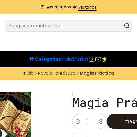
@segundosolcl
Visítanos
Categorías
Inicio
Ofertas
Inicio
Novela Fantástica
Magia Práctica
|
Magia Pr
Agr
Cantidad