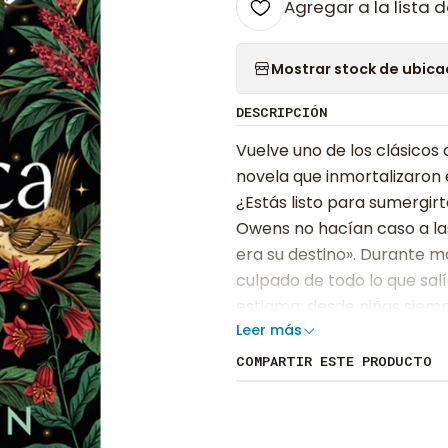
Agregar a la lista d
Mostrar stock de ubica
DESCRIPCIÓN
Vuelve uno de los clásicos
novela que inmortalizaron 
¿Estás listo para sumergir
Owens no hacían caso a las
era su destino». Durante m
culpado de todo lo que salí
estigma: desde niñas siempr
Leer más
rumores y acusaciones. Ad
cuchicheos sobre brujería
COMPARTIR ESTE PRODUCTO
esos brebajes de amor rode
Gillian y Sally anhelaban er
escapando. Pero hay lazos