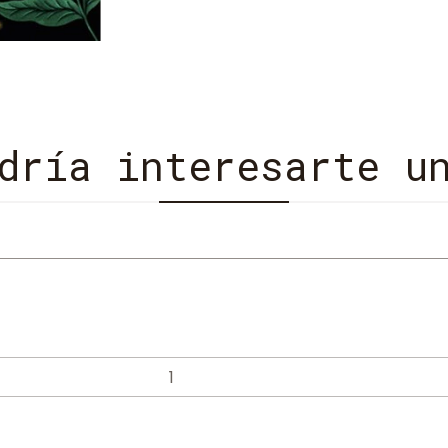
camino de regreso a casa...
verdadero, la vida familiar 
dría interesarte u