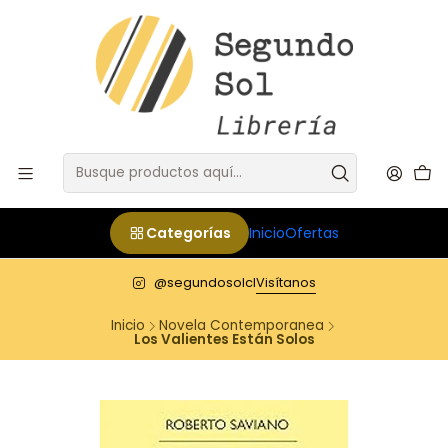
Categorías
Inicio
Ofertas
@segundosolcl
Visítanos
Inicio
Novela Contemporanea
Los Valientes Están Solos