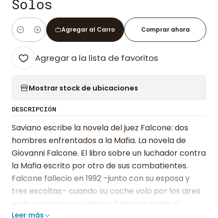
Solos
Agregar al Carro
Comprar ahora
Cantidad
Agregar a la lista de favoritos
Mostrar stock de ubicaciones
DESCRIPCIÓN
Saviano escribe la novela del juez Falcone: dos
hombres enfrentados a la Mafia. La novela de
Giovanni Falcone. El libro sobre un luchador contra
la Mafia escrito por otro de sus combatientes.
Falcone fallecio en 1992 –junto con su esposa y
tres escoltas– cuando su coche volo por los aires
en la autopista que lleva a Palermo desde el
Leer más
aeropuerto. Saviano sigue vivo –escribiendo y