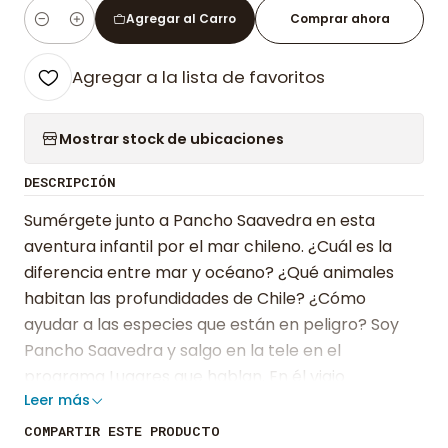
Agregar al Carro
Comprar ahora
Cantidad
Agregar a la lista de favoritos
Mostrar stock de ubicaciones
DESCRIPCIÓN
Sumérgete junto a Pancho Saavedra en esta
aventura infantil por el mar chileno. ¿Cuál es la
diferencia entre mar y océano? ¿Qué animales
habitan las profundidades de Chile? ¿Cómo
ayudar a las especies que están en peligro? Soy
Pancho Saavedra y salgo en la tele en el
programa Lugares que hablan. En él viajo
Leer más
por tierra, por aire y por mar a rincones
escondidos de Chile. Así llegué a Chiloé, con mi
COMPARTIR ESTE PRODUCTO