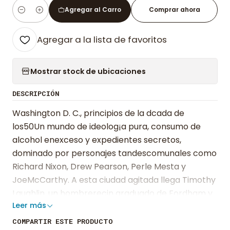
Agregar al Carro
Comprar ahora
Cantidad
Agregar a la lista de favoritos
Mostrar stock de ubicaciones
DESCRIPCIÓN
Washington D. C., principios de la dcada de
los50Un mundo de ideolog¡a pura, consumo de
alcohol enexceso y expedientes secretos,
dominado por personajes tandescomunales como
Richard Nixon, Drew Pearson, Perle Mesta y
JoeMcCarthy. A esta ciudad agitada llega Timothy
Laughlin, un hombrerecin graduado de Fordham y
Leer más
un cat¢lico devoto ansioso por unirse ala cruzada
contra el comunismo. Un encuentro casual
COMPARTIR ESTE PRODUCTO