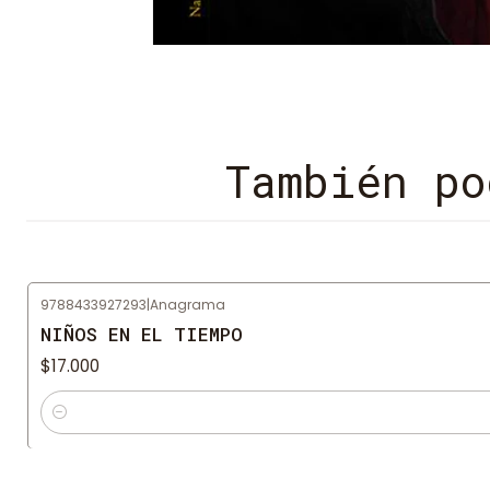
También po
9788433927293
|
Anagrama
NIÑOS EN EL TIEMPO
$17.000
Cantidad