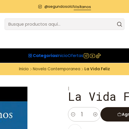
@segundosolcl
Visítanos
Categorías
Inicio
Ofertas
Inicio
Novela Contemporanea
La Vida Feliz
|
La Vida 
Agr
Cantidad