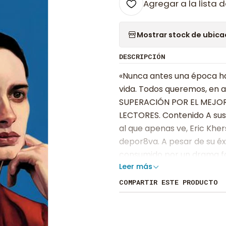
Agregar a la lista d
Mostrar stock de ubica
DESCRIPCIÓN
«Nunca antes una época h
vida. Todos queremos, en 
SUPERACIÓN POR EL MEJOR
LECTORES. Contenido A sus
al que apenas ve, Eric Khe
depor8va. A pesar de su éx
consumido por un drama fam
Leer más
un puesto en el Gobierno, 
viaje a Seúl para cerrar un
COMPARTIR ESTE PRODUCTO
una calle cualquiera, se to
algo que podría cambiarlo t