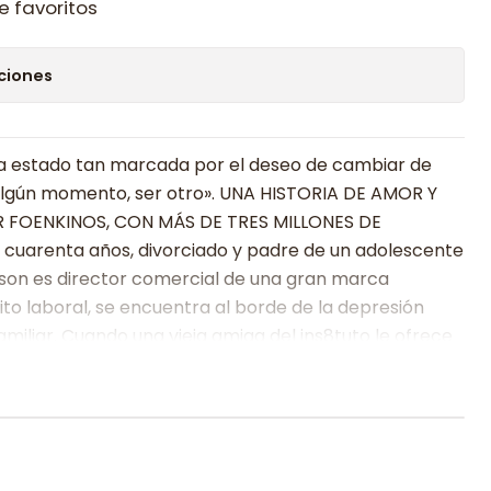
e favoritos
ciones
a estado tan marcada por el deseo de cambiar de
algún momento, ser otro». UNA HISTORIA DE AMOR Y
 FOENKINOS, CON MÁS DE TRES MILLONES DE
 cuarenta años, divorciado y padre de un adolescente
rson es director comercial de una gran marca
ito laboral, se encuentra al borde de la depresión
iliar. Cuando una vieja amiga del ins8tuto le ofrece
él acepta. Pero la alegría es temporal. Durante un
 importante trato, Eric se encuentra cada vez peor. En
pa con la 8enda Happy Life, que ofrece a sus clientes
odo: un funeral falso.