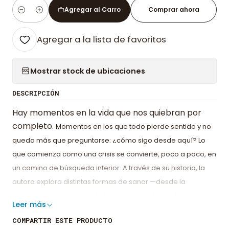
Agregar al Carro
Comprar ahora
Cantidad
Agregar a la lista de favoritos
Mostrar stock de ubicaciones
DESCRIPCIÓN
Hay momentos en la vida que nos quiebran por
completo.
Momentos en los que todo pierde sentido y no
queda más
que preguntarse: ¿cómo sigo desde aquí? Lo
que comienza
como una crisis se convierte, poco a poco, en
un camino de
búsqueda interior. A través de su historia, la
autora explora
distintas formas de sanar —desde la
medicina tradicional
hasta terapias complementarias y una
Leer más
profunda conexión
espiritual— para descubrir que la
COMPARTIR ESTE PRODUCTO
verdadera transforma
ción no ocurre afuera, sino dentro de