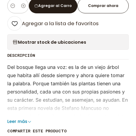
Agregar al Carro
Comprar ahora
Cantidad
Agregar a la lista de favoritos
Mostrar stock de ubicaciones
DESCRIPCIÓN
Del bosque llega una voz: es la de un viejo árbol
que habita allí desde siempre y ahora quiere tomar
la palabra. Porque también las plantas tienen una
personalidad, cada una con sus propias pasiones y
su carácter. Se estudian, se asemejan, se ayudan. En
esta primera novela de Stefano Mancuso no
aparece ningún ser humano, todos los protagonistas
Leer más
son árboles. Árboles de distintas especies, con
COMPARTIR ESTE PRODUCTO
características y cometidos distintos dentro de su