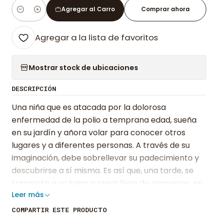
Agregar al Carro
Comprar ahora
Cantidad
Agregar a la lista de favoritos
Mostrar stock de ubicaciones
DESCRIPCIÓN
Una niña que es atacada por la dolorosa
enfermedad de la polio a temprana edad, sueña
en su jardín y añora volar para conocer otros
lugares y a diferentes personas. A través de su
imaginación, debe sobrellevar su padecimiento y
descubrirse a sí misma. Es así que, una tarde, se
trasporta a un lugar surreal lleno de sorpresas, en
Leer más
donde encuentra a una niña que le ayuda a
despertar su verdadera pasión. Después de esta
COMPARTIR ESTE PRODUCTO