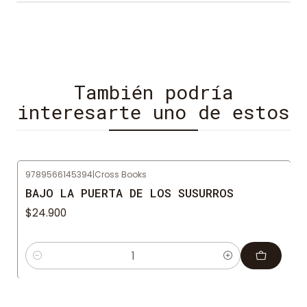
travesía, la pequeña Frida empieza a dibujar todo
lo que ve, sin saber que un día se convertirá en la
pintora mexicana más famosa de toda la historia.
También podría
interesarte uno de estos
9789566145394
|
Cross Books
BAJO LA PUERTA DE LOS SUSURROS
$24.900
Cantidad